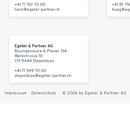
+41 71 767 70 00
+41 81 7
lienz@egeter-partner.ch
haag@ege
Egeter & Partner AG
Bauingenieure & Planer SIA
Werkstrasse 10
CH-9444 Diepoldsau
+41 71 599 70 00
diepoldsau@egeter-partner.ch
Impressum
Datenschutz
© 2026 by Egeter & Partner AG