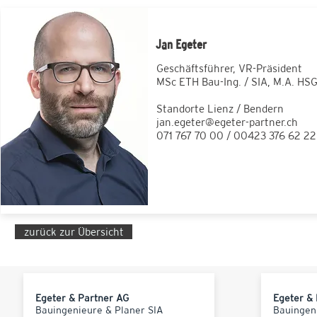
Jan Egeter
Geschäftsführer, VR-Präsident
MSc ETH Bau-Ing. / SIA, M.A. HS
Standorte Lienz / Bendern
jan.egeter@egeter-partner.ch
071 767 70 00 / 00423 376 62 22
zurück zur Übersicht
Egeter & Partner AG
Egeter &
Bauingenieure & Planer SIA
Bauingen