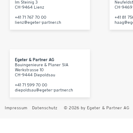
Im Steinig 3
Neufelds
CH-9464 Lienz
CH-9469
+41 71 767 70 00
+41 81 7
lienz@egeter-partner.ch
haag@ege
Egeter & Partner AG
Bauingenieure & Planer SIA
Werkstrasse 10
CH-9444 Diepoldsau
+41 71 599 70 00
diepoldsau@egeter-partner.ch
Impressum
Datenschutz
© 2026 by Egeter & Partner AG