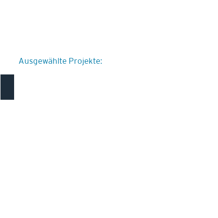
Ausgewählte Projekte:
Neubau Betriebsgebäude Johann Hofstetter AG