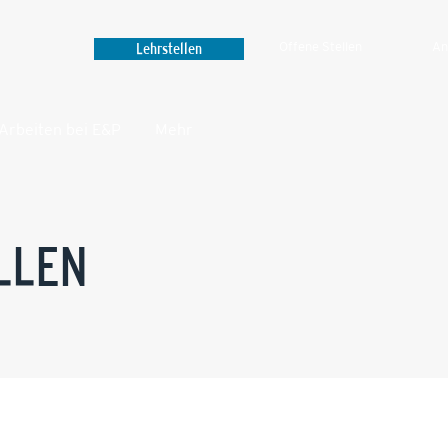
Lehrstellen
Offene Stellen
An
Arbeiten bei E&P
Mehr‎
LLEN