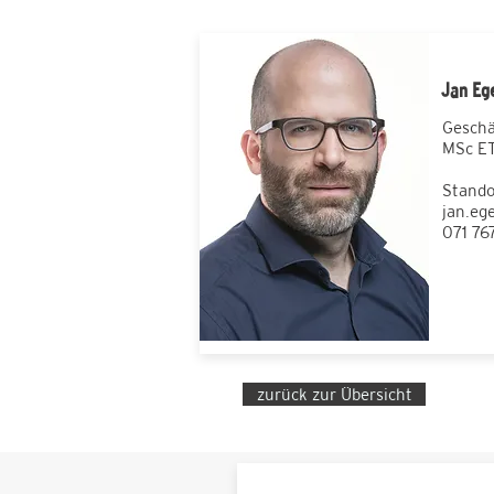
Jan Eg
Geschä
MSc ET
Stando
jan.eg
071 76
zurück zur Übersicht