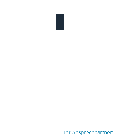
Sanierung Getreidescheune L2, Strafanstal
Ihr Ansprechpartner: