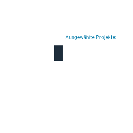
Ausgewählte Projekte:
Zweifamilienhaus in Uetikon am See