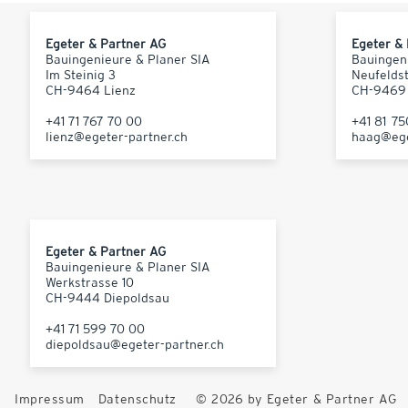
Egeter & Partner AG
Egeter &
Bauingenieure & Planer SIA
Bauingen
Im Steinig 3
Neufelds
CH-9464 Lienz
CH-9469
+41 71 767 70 00
+41 81 7
lienz@egeter-partner.ch
haag@ege
Egeter & Partner AG
Bauingenieure & Planer SIA
Werkstrasse 10
CH-9444 Diepoldsau
+41 71 599 70 00
diepoldsau@egeter-partner.ch
Impressum
Datenschutz
© 2026 by Egeter & Partner AG