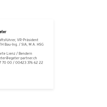
eter
ftsführer, VR-Präsident
H Bau-Ing. / SIA, M.A. HSG
rte Lienz / Bendern
eter@egeter-partner.ch
7 70 00 / 00423 376 62 22