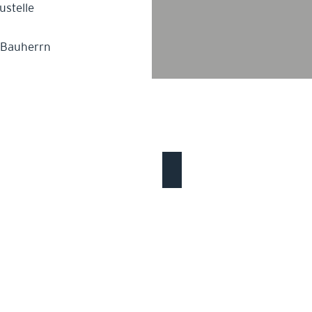
ustelle
 Bauherrn
Neubau Betriebsgebäude Johann H