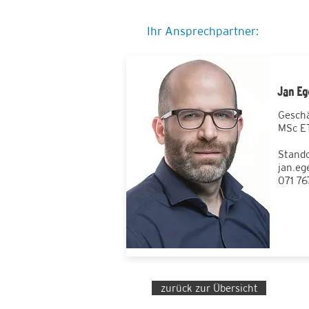
Ihr Ansprechpartner:
Jan Eg
Geschä
MSc ET
Stando
jan.eg
071 76
zurück zur Übersicht