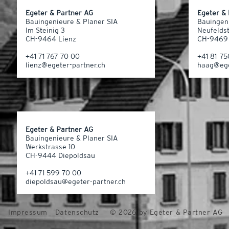
Egeter & Partner AG
Egeter &
Bauingenieure & Planer SIA
Bauingen
Im Steinig 3
Neufelds
CH-9464 Lienz
CH-9469
+41 71 767 70 00
+41 81 7
lienz@egeter-partner.ch
haag@ege
Egeter & Partner AG
Bauingenieure & Planer SIA
Werkstrasse 10
CH-9444 Diepoldsau
+41 71 599 70 00
diepoldsau@egeter-partner.ch
Impressum
Datenschutz
© 2026 by Egeter & Partner AG