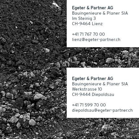
Egeter & Partner AG
Bauingenieure & Planer SIA
Im Steinig 3
CH-9464 Lienz
+41 71 767 70 00
lienz@egeter-partner.ch
Egeter & Partner AG
Bauingenieure & Planer SIA
Werkstrasse 10
CH-9444 Diepoldsau
+41 71 599 70 00
diepoldsau@egeter-partner.ch
Impressum
Datenschutz
© 2026