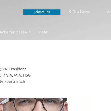
Lehrstellen
Offene Stellen
An
Arbeiten bei E&P
Mehr‎
, VR-Präsident
. / SIA, M.A. HSG
ter-partner.ch