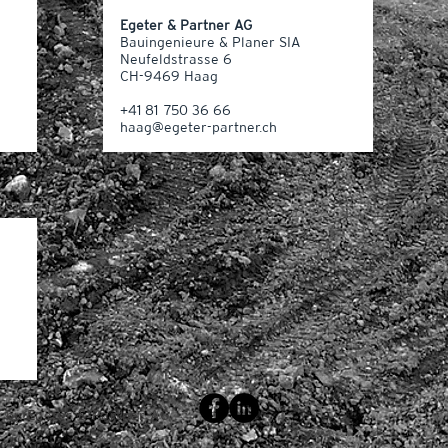
Egeter & Partner AG
Bauingenieure & Planer SIA
Neufeldstrasse 6
CH-9469 Haag
+41 81 750 36 66
haag@egeter-partner.ch
 by Egeter & Partner AG