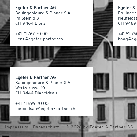
Egeter & Partner AG
Egeter &
Bauingenieure & Planer SIA
Bauingen
Im Steinig 3
Neufelds
CH-9464 Lienz
CH-9469
+41 71 767 70 00
+41 81 7
lienz@egeter-partner.ch
haag@ege
Egeter & Partner AG
Bauingenieure & Planer SIA
Werkstrasse 10
CH-9444 Diepoldsau
+41 71 599 70 00
diepoldsau@egeter-partner.ch
Impressum
Datenschutz
© 2026 by Egeter & Partner AG