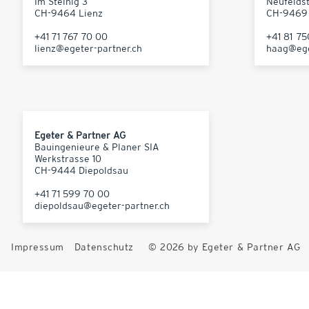
Im Steinig 3
Neufelds
CH-9464 Lienz
CH-9469
+41 71 767 70 00
+41 81 7
lienz@egeter-partner.ch
haag@ege
Egeter & Partner AG
Bauingenieure & Planer SIA
Werkstrasse 10
CH-9444 Diepoldsau
+41 71 599 70 00
diepoldsau@egeter-partner.ch
Impressum
Datenschutz
© 2026 by Egeter & Partner AG