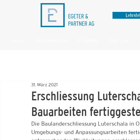
Lehrste
Home
Kompetenzen
Projekte
Über uns
31. März 2021
Erschliessung Lutersch
Bauarbeiten fertiggeste
Die Baulanderschliessung Luterschala in 
Umgebungs- und Anpassungsarbeiten fertig