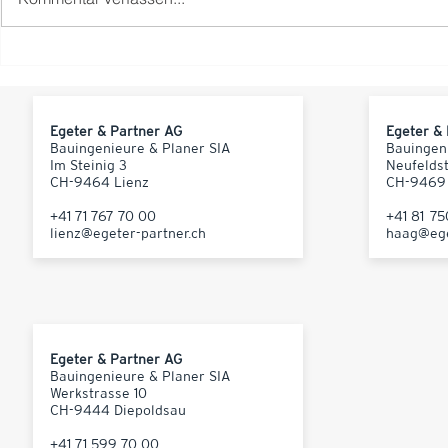
Egeter & Partner AG
Egeter &
Bauingenieure & Planer SIA
Bauingen
Im Steinig 3
Neufelds
CH-9464 Lienz
CH-9469
+41 71 767 70 00
+41 81 7
lienz@egeter-partner.ch
haag@ege
Egeter & Partner AG
Bauingenieure & Planer SIA
Werkstrasse 10
CH-9444 Diepoldsau
+41 71 599 70 00