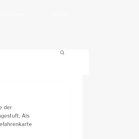
sprechpartner
Kontakt
e der 
estuft. Als 
gefahrenkarte 