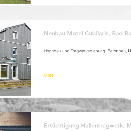
Neubau Motel Cubilaris, Bad R
Hochbau und Tragwerksplanung, Betonbau, H
More
Ertüchtigung Hallentragwerk, 