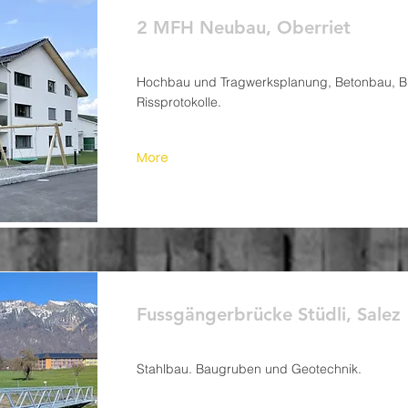
2 MFH Neubau, Oberriet
Hochbau und Tragwerksplanung, Betonbau, B
Rissprotokolle.
More
Fussgängerbrücke Stüdli, Salez
Stahlbau. Baugruben und Geotechnik.