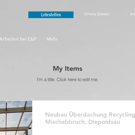
Lehrstellen
Offene Stellen
An
Arbeiten bei E&P
Mehr‎
My Items
I'm a title. ​Click here to edit me.
Neubau Überdachung Recyclingp
Mischabbruch, Diepoldsau