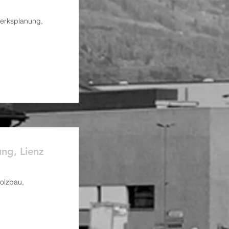
erksplanung,
ng, Lienz
olzbau,