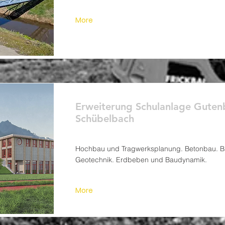
More
Erweiterung Schulanlage Guten
Schübelbach
Hochbau und Tragwerksplanung. Betonbau. 
Geotechnik. Erdbeben und Baudynamik.
More