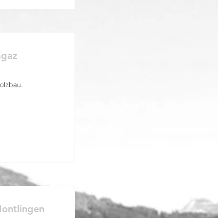
agaz
olzbau.
Montlingen