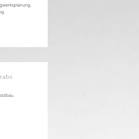
agwerksplanung,
ng.
rabs
olzbau.