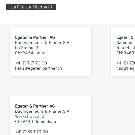
zurück zur Übersicht
Egeter & Partner AG
Egeter &
Bauingenieure & Planer SIA
Bauingen
Im Steinig 3
Neufelds
CH-9464 Lienz
CH-9469
+41 71 767 70 00
+41 81 7
lienz@egeter-partner.ch
haag@ege
Egeter & Partner AG
Bauingenieure & Planer SIA
Werkstrasse 10
CH-9444 Diepoldsau
+41 71 599 70 00