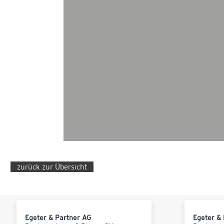
zurück zur Übersicht
Egeter & Partner AG
Egeter &