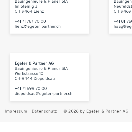
Bauingenieure & Planer SIA
Bauingen
Im Steinig 3
Neufelds
CH-9464 Lienz
CH-9469
+41 71 767 70 00
+41 81 7
lienz@egeter-partner.ch
haag@ege
Egeter & Partner AG
Bauingenieure & Planer SIA
Werkstrasse 10
CH-9444 Diepoldsau
+41 71 599 70 00
diepoldsau@egeter-partner.ch
Impressum
Datenschutz
© 2026 by Egeter & Partner AG