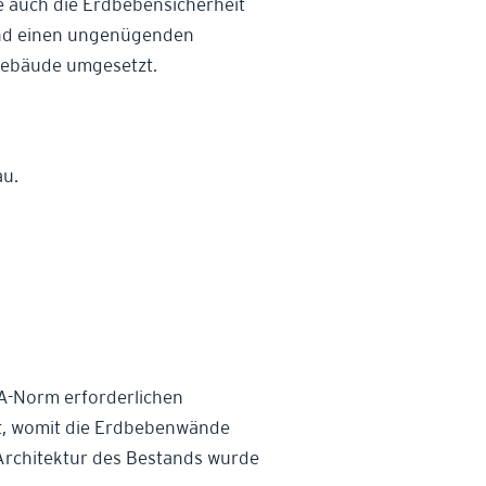
 auch die Erdbebensicherheit
tand einen ungenügenden
Gebäude umgesetzt.
u.
A-Norm erforderlichen
zt, womit die Erdbebenwände
Architektur des Bestands wurde