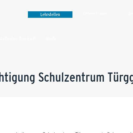
Lehrstellen
Offene Stellen
An
Arbeiten bei E&P
Mehr‎
htigung Schulzentrum Türgg