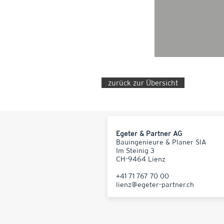
zurück zur Übersicht
Egeter & Partner AG
Bauingenieure & Planer SIA
Im Steinig 3
CH-9464 Lienz
+41 71 767 70 00
lienz@egeter-partner.ch