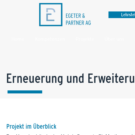
Lehrste
Home
Kompetenzen
Projekte
Über uns
Erneuerung und Erweiterun
Projekt im Überblick