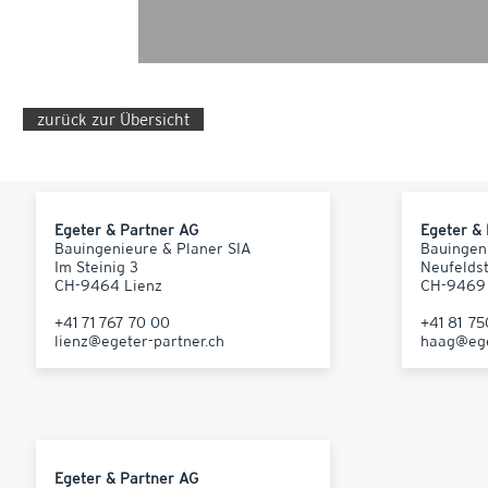
zurück zur Übersicht
Egeter & Partner AG
Egeter &
Bauingenieure & Planer SIA
Bauingen
Im Steinig 3
Neufelds
CH-9464 Lienz
CH-9469
+41 71 767 70 00
+41 81 7
lienz@egeter-partner.ch
haag@ege
Egeter & Partner AG