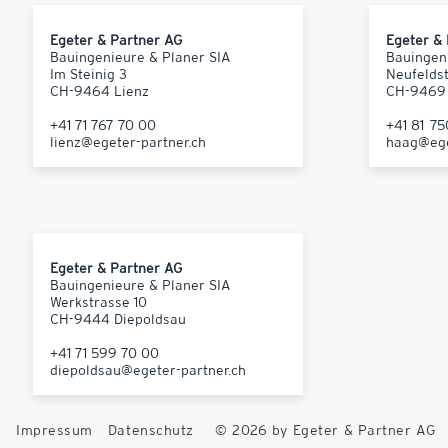
Egeter & Partner AG
Egeter &
Bauingenieure & Planer SIA
Bauingen
Im Steinig 3
Neufelds
CH-9464 Lienz
CH-9469
+41 71 767 70 00
+41 81 7
lienz@egeter-partner.ch
haag@ege
Egeter & Partner AG
Bauingenieure & Planer SIA
Werkstrasse 10
CH-9444 Diepoldsau
+41 71 599 70 00
diepoldsau@egeter-partner.ch
Impressum
Datenschutz
© 2026 by Egeter & Partner AG