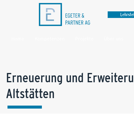
Lehrste
Home
Kompetenzen
Projekte
Über uns
Erneuerung und Erweiteru
Altstätten