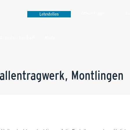
Lehrstellen
Offene Stellen
An
Arbeiten bei E&P
Mehr‎
allentragwerk, Montlingen