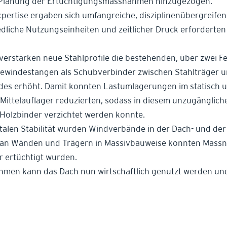
 Planung der Ertüchtigungsmassnahmen hinzugezogen.
pertise ergaben sich umfangreiche, disziplinenübergreif
edliche Nutzungseinheiten und zeitlicher Druck erforderten 
verstärken neue Stahlprofile die bestehenden, über zwei F
Gewindestangen als Schubverbinder zwischen Stahlträger 
eldes erhöht. Damit konnten Lastumlagerungen im statisch 
m Mittelauflager reduzierten, sodass in diesem unzugänglich
olzbinder verzichtet werden konnte.
talen Stabilität wurden Windverbände in der Dach- und de
an Wänden und Trägern in Massivbauweise konnten Massna
r ertüchtigt wurden.
men kann das Dach nun wirtschaftlich genutzt werden und 