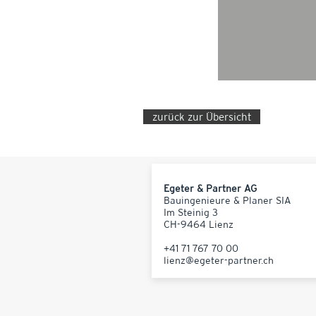
zurück zur Übersicht
Egeter & Partner AG
Bauingenieure & Planer SIA
Im Steinig 3
CH-9464 Lienz
+41 71 767 70 00
lienz@egeter-partner.ch