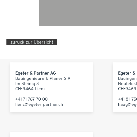
zurück zur Übersicht
Egeter & Partner AG
Egeter &
Bauingenieure & Planer SIA
Bauingen
Im Steinig 3
Neufelds
CH-9464 Lienz
CH-9469
+41 71 767 70 00
+41 81 7
lienz@egeter-partner.ch
haag@ege