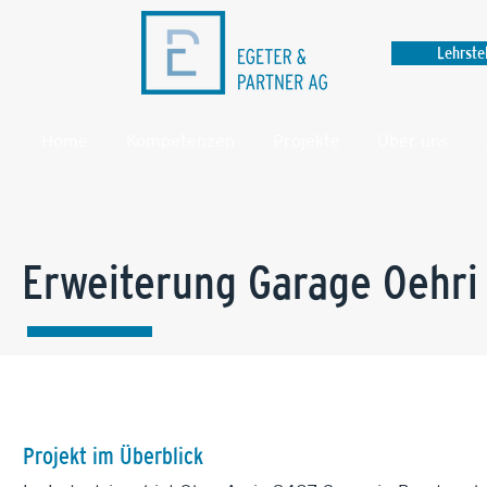
Lehrste
Home
Kompetenzen
Projekte
Über uns
Erweiterung Garage Oehr
Projekt im Überblick