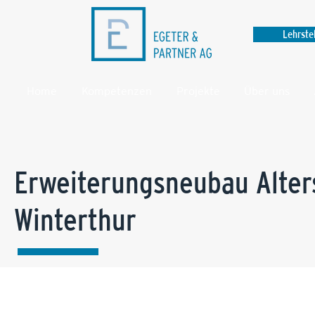
Lehrste
Home
Kompetenzen
Projekte
Über uns
Erweiterungsneubau Alter
Winterthur