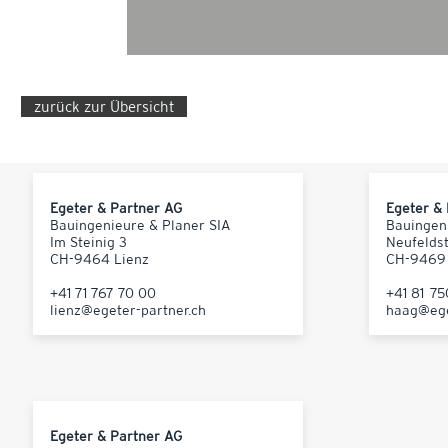
zurück zur Übersicht
Egeter & Partner AG
Egeter &
Bauingenieure & Planer SIA
Bauingen
Im Steinig 3
Neufelds
CH-9464 Lienz
CH-9469
+41 71 767 70 00
+41 81 7
lienz@egeter-partner.ch
haag@ege
Egeter & Partner AG