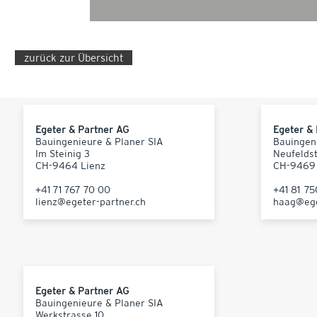
zurück zur Übersicht
Egeter & Partner AG
Egeter &
Bauingenieure & Planer SIA
Bauingen
Im Steinig 3
Neufelds
CH-9464 Lienz
CH-9469
+41 71 767 70 00
+41 81 7
lienz@egeter-partner.ch
haag@ege
Egeter & Partner AG
Bauingenieure & Planer SIA
Werkstrasse 10