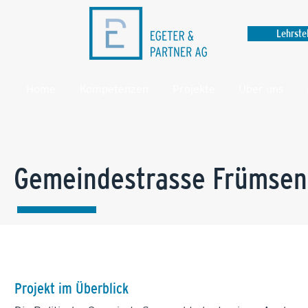
Lehrste
Home
Kompetenzen
Projekte
Über uns
Gemeindestrasse Frümsen
Projekt im Überblick