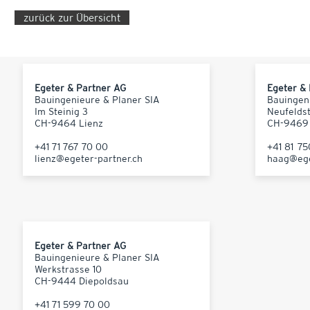
zurück zur Übersicht
Egeter & Partner AG
Egeter &
Bauingenieure & Planer SIA
Bauingen
Im Steinig 3
Neufelds
CH-9464 Lienz
CH-9469
+41 71 767 70 00
+41 81 7
lienz@egeter-partner.ch
haag@ege
Egeter & Partner AG
Bauingenieure & Planer SIA
Werkstrasse 10
CH-9444 Diepoldsau
+41 71 599 70 00