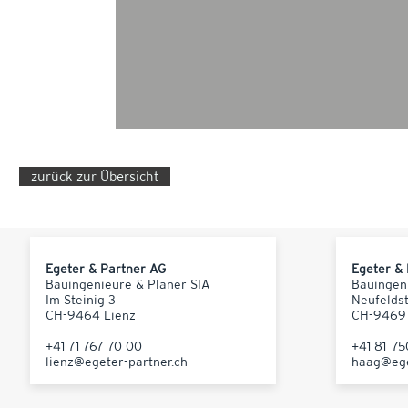
zurück zur Übersicht
Egeter & Partner AG
Egeter &
Bauingenieure & Planer SIA
Bauingen
Im Steinig 3
Neufelds
CH-9464 Lienz
CH-9469
+41 71 767 70 00
+41 81 7
lienz@egeter-partner.ch
haag@ege