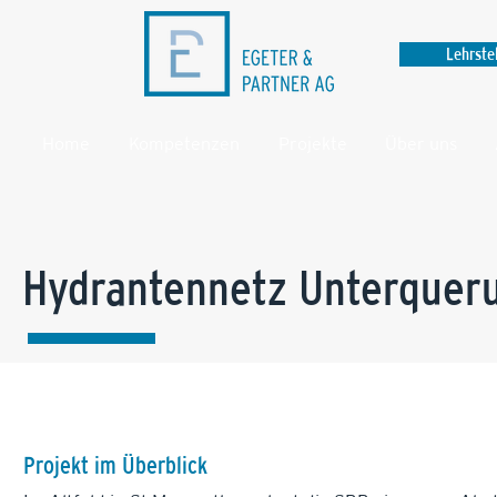
Lehrste
Home
Kompetenzen
Projekte
Über uns
Hydrantennetz Unterqueru
Projekt im Überblick