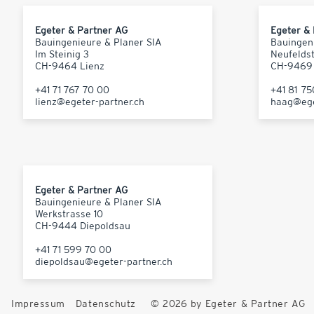
Egeter & Partner AG
Egeter &
Bauingenieure & Planer SIA
Bauingen
Im Steinig 3
Neufelds
CH-9464 Lienz
CH-9469
+41 71 767 70 00
+41 81 7
lienz@egeter-partner.ch
haag@ege
Egeter & Partner AG
Bauingenieure & Planer SIA
Werkstrasse 10
CH-9444 Diepoldsau
+41 71 599 70 00
diepoldsau@egeter-partner.ch
Impressum
Datenschutz
© 2026 by Egeter & Partner AG