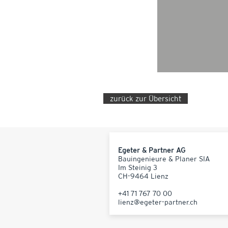
zurück zur Übersicht
Egeter & Partner AG
Bauingenieure & Planer SIA
Im Steinig 3
CH-9464 Lienz
+41 71 767 70 00
lienz@egeter-partner.ch