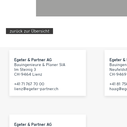
zurück zur Übersicht
Egeter & Partner AG
Egeter &
Bauingenieure & Planer SIA
Bauingen
Im Steinig 3
Neufelds
CH-9464 Lienz
CH-9469
+41 71 767 70 00
+41 81 7
lienz@egeter-partner.ch
haag@ege
Egeter & Partner AG