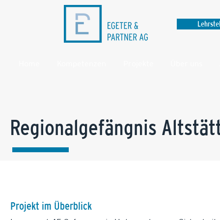
Lehrste
Home
Kompetenzen
Projekte
Über uns
Regionalgefängnis Altstät
Projekt im Überblick