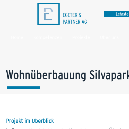
Lehrste
Home
Kompetenzen
Projekte
Über uns
Wohnüberbauung Silvapar
Projekt im Überblick