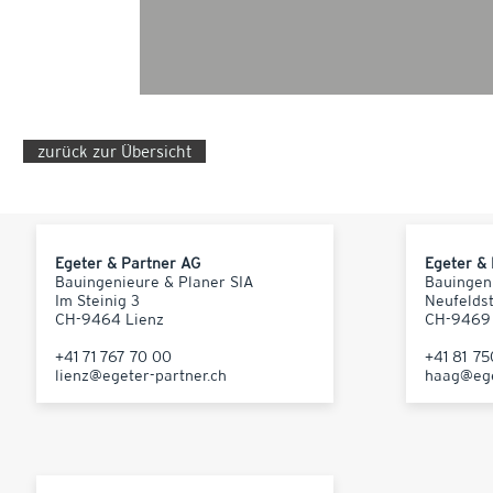
zurück zur Übersicht
Egeter & Partner AG
Egeter &
Bauingenieure & Planer SIA
Bauingen
Im Steinig 3
Neufelds
CH-9464 Lienz
CH-9469
+41 71 767 70 00
+41 81 7
lienz@egeter-partner.ch
haag@ege