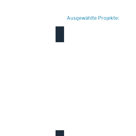
Ausgewählte Projekte:
Neubau Betriebsgebäude Johann Hofstett