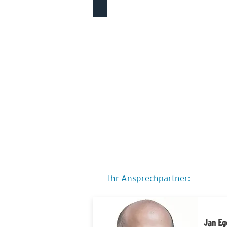
Neubau Betriebsgebäude RHV, 9450 Altst
Ihr Ansprechpartner:
Jan Eg