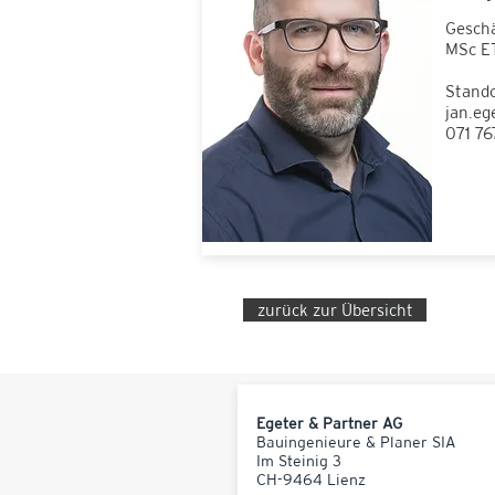
Geschä
MSc ET
Stando
jan.eg
071 76
zurück zur Übersicht
Egeter & Partner AG
Bauingenieure & Planer SIA
Im Steinig 3
CH-9464 Lienz