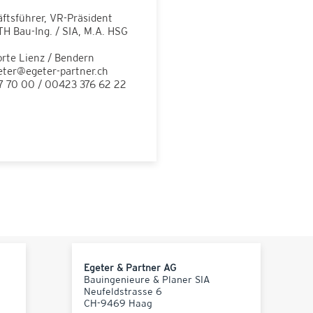
ftsführer, VR-Präsident
H Bau-Ing. / SIA, M.A. HSG
rte Lienz / Bendern
eter@egeter-partner.ch
7 70 00 / 00423 376 62 22
Egeter & Partner AG
Bauingenieure & Planer SIA
Neufeldstrasse 6
CH-9469 Haag