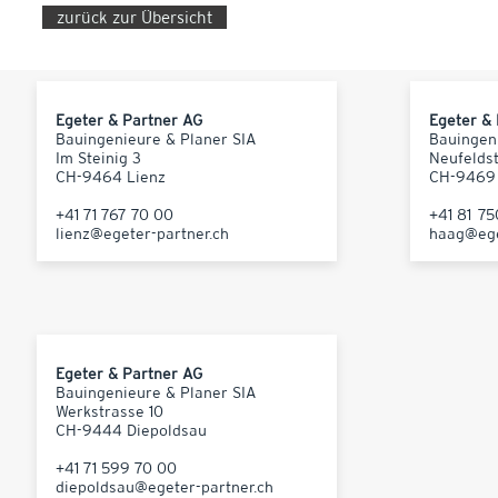
zurück zur Übersicht
Egeter & Partner AG
Egeter &
Bauingenieure & Planer SIA
Bauingen
Im Steinig 3
Neufelds
CH-9464 Lienz
CH-9469
+41 71 767 70 00
+41 81 7
lienz@egeter-partner.ch
haag@ege
Egeter & Partner AG
Bauingenieure & Planer SIA
Werkstrasse 10
CH-9444 Diepoldsau
+41 71 599 70 00
diepoldsau@egeter-partner.ch