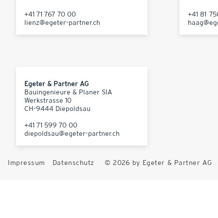
+41 71 767 70 00
+41 81 7
lienz@egeter-partner.ch
haag@ege
Egeter & Partner AG
Bauingenieure & Planer SIA
Werkstrasse 10
CH-9444 Diepoldsau
+41 71 599 70 00
diepoldsau@egeter-partner.ch
Impressum
Datenschutz
© 2026 by Egeter & Partner AG