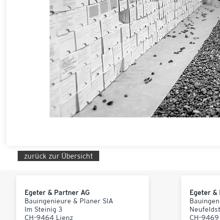
zurück zur Übersicht
Egeter & Partner AG
Egeter &
Bauingenieure & Planer SIA
Bauingen
Im Steinig 3
Neufelds
CH-9464 Lienz
CH-9469