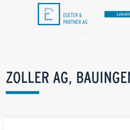
Lehrste
Home
Kompetenzen
Projekte
Über uns
ZOLLER AG, BAUINGE